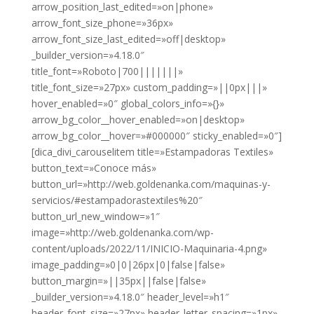
arrow_position_last_edited=»on|phone»
arrow_font_size_phone=»36px»
arrow_font_size_last_edited=»off|desktop»
_builder_version=»4.18.0″
title_font=»Roboto|700|||||||»
title_font_size=»27px» custom_padding=»||0px|||»
hover_enabled=»0″ global_colors_info=»{}»
arrow_bg_color__hover_enabled=»on|desktop»
arrow_bg_color__hover=»#000000″ sticky_enabled=»0″]
[dica_divi_carouselitem title=»Estampadoras Textiles»
button_text=»Conoce más»
button_url=»http://web.goldenanka.com/maquinas-y-
servicios/#estampadorastextiles%20″
button_url_new_window=»1″
image=»http://web.goldenanka.com/wp-
content/uploads/2022/11/INICIO-Maquinaria-4.png»
image_padding=»0|0|26px|0|false|false»
button_margin=»||35px||false|false»
_builder_version=»4.18.0″ header_level=»h1″
header_font_size=»27px» header_letter_spacing=»1px»