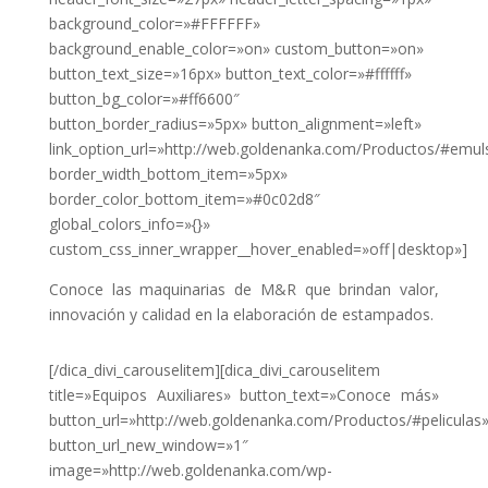
background_color=»#FFFFFF»
background_enable_color=»on» custom_button=»on»
button_text_size=»16px» button_text_color=»#ffffff»
button_bg_color=»#ff6600″
button_border_radius=»5px» button_alignment=»left»
link_option_url=»http://web.goldenanka.com/Productos/#emul
border_width_bottom_item=»5px»
border_color_bottom_item=»#0c02d8″
global_colors_info=»{}»
custom_css_inner_wrapper__hover_enabled=»off|desktop»]
Conoce las maquinarias de M&R que brindan valor,
innovación y calidad en la elaboración de estampados.
[/dica_divi_carouselitem][dica_divi_carouselitem
title=»Equipos Auxiliares» button_text=»Conoce más»
button_url=»http://web.goldenanka.com/Productos/#peliculas
button_url_new_window=»1″
image=»http://web.goldenanka.com/wp-