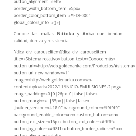
button_alignment=»left»
border_width_bottom_item=»5px»
border_color_bottom_item=»#EDF000″
global_colors_info=»{}»]
Conoce las mallas
Nittoku
y
Anka
que brindan
calidad, dureza y resistencia.
[/dica_divi_carouselitem][dica_divi_carouselitem
title=»Sistema rotativo» button_text=»Conoce más»
button_url=»http://web.goldenanka.com/Productos/#sistema»
button_url_new_window=»1″
image=»http://web.goldenanka.com/wp-
content/uploads/2022/11/INICIO-EMULSIONES-2.png»
image_padding=»0|0|26px|0|false|false»
button_margin=»||35px||false|false»
_builder_version=»4.18.0″ background_color=»#f9f9f9″
background_enable_color=»on» custom_button=»on»
button_text_size=»16px» button_text_color=»#ffffff»
button_bg_color=»#ff8f1c» button_border_radius=»5px»
button_alignment=»left»