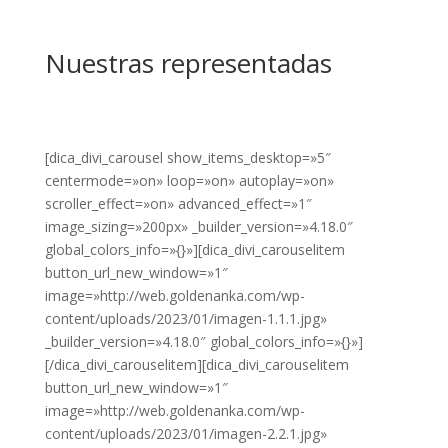
Nuestras representadas
[dica_divi_carousel show_items_desktop=»5″
centermode=»on» loop=»on» autoplay=»on»
scroller_effect=»on» advanced_effect=»1″
image_sizing=»200px» _builder_version=»4.18.0″
global_colors_info=»{}»][dica_divi_carouselitem
button_url_new_window=»1″
image=»http://web.goldenanka.com/wp-
content/uploads/2023/01/imagen-1.1.1.jpg»
_builder_version=»4.18.0″ global_colors_info=»{}»]
[/dica_divi_carouselitem][dica_divi_carouselitem
button_url_new_window=»1″
image=»http://web.goldenanka.com/wp-
content/uploads/2023/01/imagen-2.2.1.jpg»