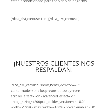
estan acondicionado para todo tipo de negocios.
[/dica_divi_carouselitem][/dica_divi_carousel]
¡NUESTROS CLIENTES NOS
RESPALDAN!
[dica_divi_carousel show_items_desktop=»5″
centermode=»on» loop=»on» autoplay=»on»
scroller_effect=»on» advanced_effect=»1″
image_sizing=»200px» _builder_version=»4.18.0″
width=»100%» max_width=»100%» hover_enabled=»0″