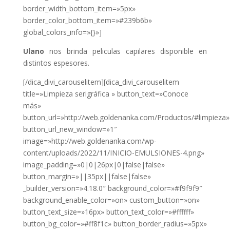
border_width_bottom_item=»5px»
border_color_bottom_item=»#239b6b»
global_colors_info=»{}»]
Ulano
nos brinda peliculas capilares disponible en
distintos espesores.
[/dica_divi_carouselitem][dica_divi_carouselitem
title=»Limpieza serigráfica » button_text=»Conoce
más»
button_url=»http://web.goldenanka.com/Productos/#limpieza»
button_url_new_window=»1″
image=»http://web.goldenanka.com/wp-
content/uploads/2022/11/INICIO-EMULSIONES-4.png»
image_padding=»0|0|26px|0|false|false»
button_margin=»||35px||false|false»
_builder_version=»4.18.0″ background_color=»#f9f9f9″
background_enable_color=»on» custom_button=»on»
button_text_size=»16px» button_text_color=»#ffffff»
button_bg_color=»#ff8f1c» button_border_radius=»5px»