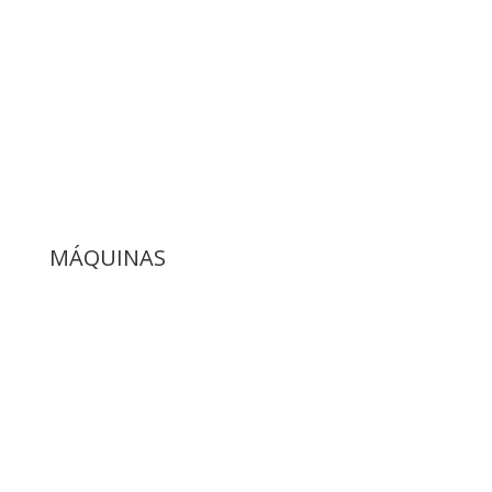
SERVICIO DE MÁQUINAS
Soporte técnico de máquinas y equipos.
MÁQUINAS
saber más
SERVICIO DE PRODUCTOS
Asesoría gratuita del uso de nuestros
productos.