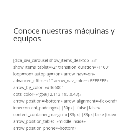
Conoce nuestras máquinas y
equipos
[dica_divi_carousel show_items_desktop=»3″
show_items_tablet=»2″ transition_duration=»1100″
loop=»on» autoplay=»on» arrow_nav=»on»
advanced_effect=»1″ arrow_nav_color=»#FFFFFF»
arrow_bg_color=»#ff6600″
dots_color=»rgba(12,113,195,0.43)»
arrow_position=»bottom» arrow_alignment=»flex-end»
innercontent_padding=»||30px||false|false»
content_container_margin=»|33px||33px|false|true»
arrow_position_tablet=»middle-inside»
arrow_position_phone=»bottom»