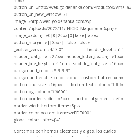
más»
button_url=»http://web.goldenanka.com/Productos/#malla»
button_url_new_window=»1″
image=»http://web.goldenanka.com/wp-
content/uploads/2022/11/INICIO-Maquinaria-6.png»
image_padding=»0|0|26px|0|false|false»
button_margin=»||35px||false|false»
_builder_version=»4.18.0″ header_level=»h1″
header_font_size=»27px» header_letter_spacing=»1px»
header_line_height=»-0.1em» subtitle_font_size=»16px»
background_color=»#f9f9f9″
background_enable_color=»on» custom_button=»on»
button_text_size=»16px» button_text_color=»#ffffff»
button_bg_color=»#ff6600″
button_border_radius=»5px» button_alignment=»left»
border_width_bottom_item=»5px»
border_color_bottom_item=»#EDF000″
global_colors_info=»{}»]
Contamos con hornos electricos y a gas, los cuales