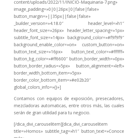
content/uploads/2022/11/INICIO-Maquinaria-7.png»
image_padding=»0|0|26px|0|false|false»
button_margin=»||35px||false|false»
_builder_version=»4.18.0″ header_level=»h1″
header_font_size=»26px» header_letter_spacing=»1px»
subtitle_font_size=»14px» background_color=»#f9f9f9″
background_enable_color=»on» custom_button=»on»
button_text_size=»16px» button_text_color=»#ffffff»
button_bg_color=»#ff6600″ button_border_width=»0px»
button_border_radius=»5px» button_alignment=»left»
border_width_bottom_item=»5px»
border_color_bottom_item=»#e02b20″
global_colors_info=»{}»]
Contamos con equipos de exposición, presecadores,
mezcladoras automaticas, entre otros más, las cuales
serán de gran utilidad para tu negocio.
[/dica_divi_carouselitem][dica_divi_carouselitem
title=»Hornos» subtitle_tag=»h1″ button_text=»Conoce