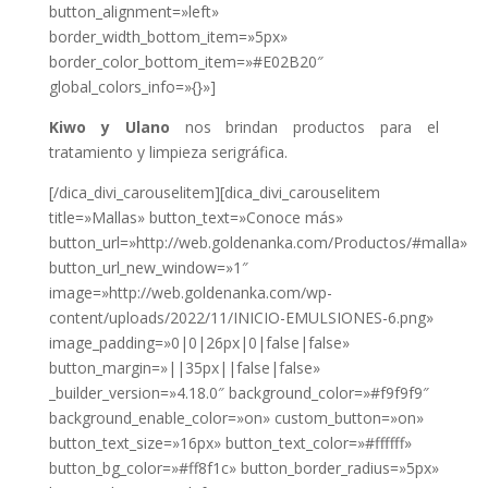
button_alignment=»left»
border_width_bottom_item=»5px»
border_color_bottom_item=»#E02B20″
global_colors_info=»{}»]
Kiwo y Ulano
nos brindan productos para el
tratamiento y limpieza serigráfica.
[/dica_divi_carouselitem][dica_divi_carouselitem
title=»Mallas» button_text=»Conoce más»
button_url=»http://web.goldenanka.com/Productos/#malla»
button_url_new_window=»1″
image=»http://web.goldenanka.com/wp-
content/uploads/2022/11/INICIO-EMULSIONES-6.png»
image_padding=»0|0|26px|0|false|false»
button_margin=»||35px||false|false»
_builder_version=»4.18.0″ background_color=»#f9f9f9″
background_enable_color=»on» custom_button=»on»
button_text_size=»16px» button_text_color=»#ffffff»
button_bg_color=»#ff8f1c» button_border_radius=»5px»