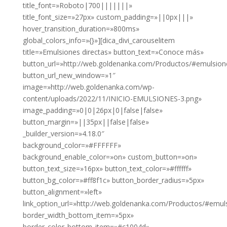
title_font=»Roboto|700|||||||»
title_font_size=»27px» custom_padding=»||0px|||»
hover_transition_duration=»800ms»
global_colors_info=»{}»][dica_divi_carouselitem
title=»Emulsiones directas» button_text=»Conoce más»
button_url=»http://web.goldenanka.com/Productos/#emulsion
button_url_new_window=»1″
image=»http://web.goldenanka.com/wp-
content/uploads/2022/11/INICIO-EMULSIONES-3.png»
image_padding=»0|0|26px|0|false|false»
button_margin=»||35px||false|false»
_builder_version=»4.18.0″
background_color=»#FFFFFF»
background_enable_color=»on» custom_button=»on»
button_text_size=»16px» button_text_color=»#ffffff»
button_bg_color=»#ff8f1c» button_border_radius=»5px»
button_alignment=»left»
link_option_url=»http://web.goldenanka.com/Productos/#emul
border_width_bottom_item=»5px»
border_color_bottom_item=»#c1004d»