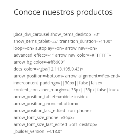
Conoce nuestros productos
[dica_divi_carousel show_items_desktop=»3″
show_items_tablet=»2″ transition_duration=»1100″
loop=»on» autoplay=»on» arrow_nav=»on»
advanced_effect=»1″ arrow_nav_color=»#FFFFFF»
arrow_bg_color=»#ff6600″
dots_color=»rgba(12,113,195,0.43)»
arrow_position=»bottom» arrow_alignment=»flex-end»
innercontent_padding=»||30px||false|false»
content_container_margin=»|33px||33px|false|true»
arrow_position_tablet=»middle-inside»
arrow_position_phone=»bottom»
arrow_position_last_edited=»on|phone»
arrow_font_size_phone=»36px»
arrow_font_size_last_edited=»off|desktop»
_builder_version=»4.18.0″