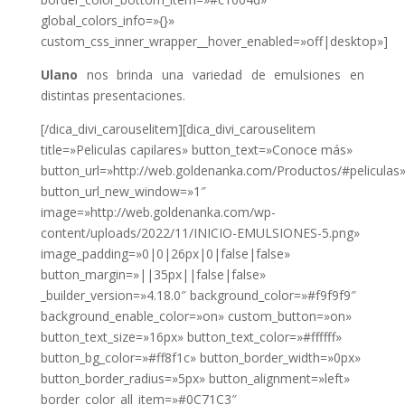
global_colors_info=»{}»
custom_css_inner_wrapper__hover_enabled=»off|desktop»]
Ulano
nos brinda una variedad de emulsiones en
distintas presentaciones.
[/dica_divi_carouselitem][dica_divi_carouselitem
title=»Peliculas capilares» button_text=»Conoce más»
button_url=»http://web.goldenanka.com/Productos/#peliculas
button_url_new_window=»1″
image=»http://web.goldenanka.com/wp-
content/uploads/2022/11/INICIO-EMULSIONES-5.png»
image_padding=»0|0|26px|0|false|false»
button_margin=»||35px||false|false»
_builder_version=»4.18.0″ background_color=»#f9f9f9″
background_enable_color=»on» custom_button=»on»
button_text_size=»16px» button_text_color=»#ffffff»
button_bg_color=»#ff8f1c» button_border_width=»0px»
button_border_radius=»5px» button_alignment=»left»
border_color_all_item=»#0C71C3″