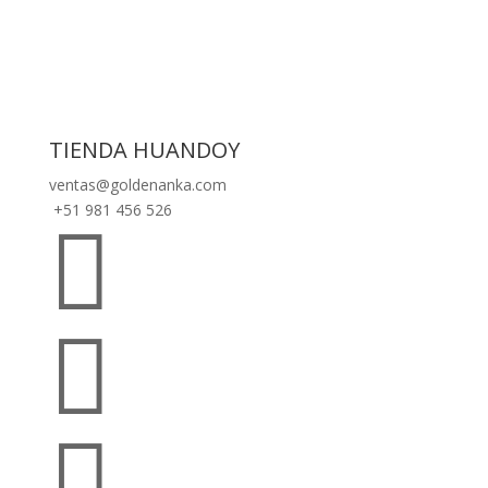
TIENDA HUANDOY
ventas@goldenanka.com
+51 981 456 526


